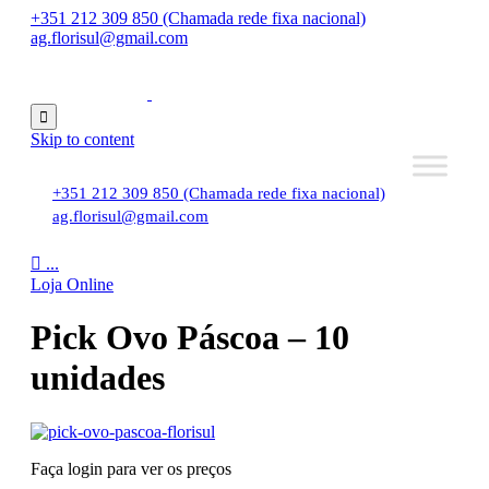
+351 212 309 850 (Chamada rede fixa nacional)
ag.florisul@gmail.com

Skip to content
+351 212 309 850 (Chamada rede fixa nacional)
ag.florisul@gmail.com

...
Loja Online
Pick Ovo Páscoa – 10
unidades
Faça login para ver os preços