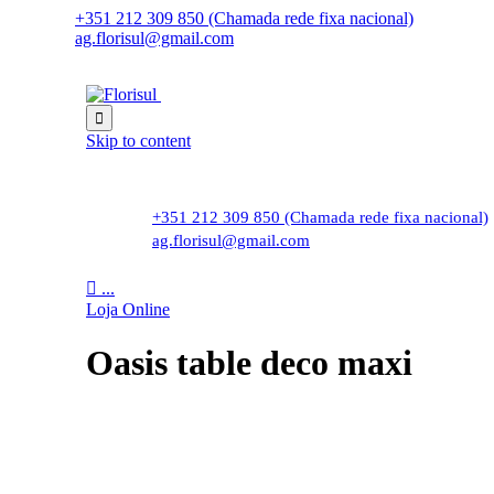
+351 212 309 850 (Chamada rede fixa nacional)
ag.florisul@gmail.com

Skip to content
+351 212 309 850 (Chamada rede fixa nacional)
ag.florisul@gmail.com

...
Loja Online
Oasis table deco maxi