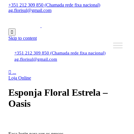
+351 212 309 850 (Chamada rede fixa nacional)
ag.florisul@gmail.com

Skip to content
+351 212 309 850 (Chamada rede fixa nacional)
ag.florisul@gmail.com

...
Loja Online
Esponja Floral Estrela –
Oasis
Faça login para ver os preços