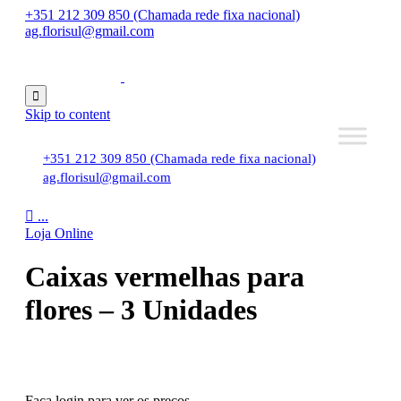
+351 212 309 850 (Chamada rede fixa nacional)
ag.florisul@gmail.com

Skip to content
+351 212 309 850 (Chamada rede fixa nacional)
ag.florisul@gmail.com

...
Loja Online
Caixas vermelhas para
flores – 3 Unidades
Faça login para ver os preços