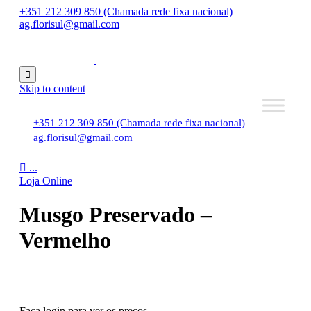
+351 212 309 850 (Chamada rede fixa nacional)
ag.florisul@gmail.com

Skip to content
+351 212 309 850 (Chamada rede fixa nacional)
ag.florisul@gmail.com

...
Loja Online
Musgo Preservado –
Vermelho
Faça login para ver os preços