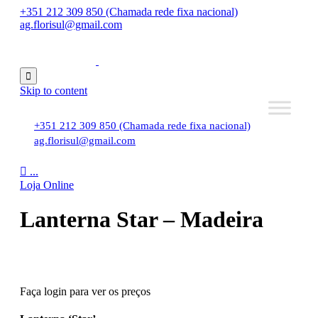
+351 212 309 850 (Chamada rede fixa nacional)
ag.florisul@gmail.com

Skip to content
+351 212 309 850 (Chamada rede fixa nacional)
ag.florisul@gmail.com

...
Loja Online
Lanterna Star – Madeira
Faça login para ver os preços