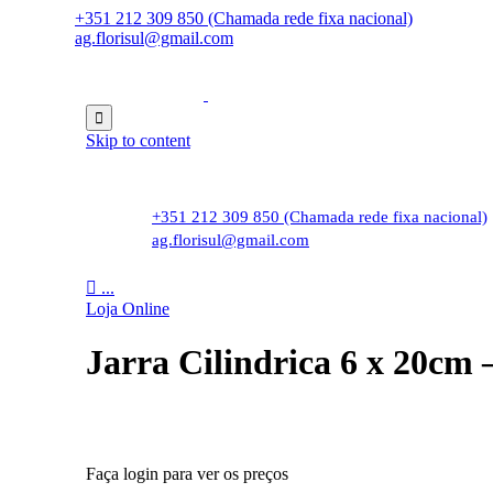
+351 212 309 850 (Chamada rede fixa nacional)
ag.florisul@gmail.com

Skip to content
+351 212 309 850 (Chamada rede fixa nacional)
ag.florisul@gmail.com

...
Loja Online
Jarra Cilindrica 6 x 20cm 
Faça login para ver os preços