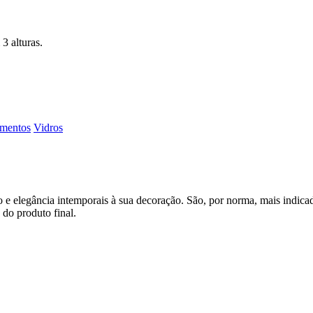
3 alturas.
amentos
Vidros
 e elegância intemporais à sua decoração. São, por norma, mais indicado
do produto final.