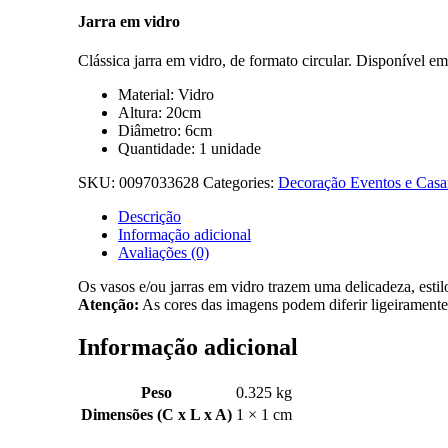
Jarra em vidro
Clássica jarra em vidro, de formato circular. Disponível em 
Material: Vidro
Altura: 20cm
Diâmetro: 6cm
Quantidade: 1 unidade
SKU:
0097033628
Categories:
Decoração Eventos e Cas
Descrição
Informação adicional
Avaliações (0)
Os vasos e/ou jarras em vidro trazem uma delicadeza, estilo
Atenção:
As cores das imagens podem diferir ligeiramente 
Informação adicional
Peso
0.325 kg
Dimensões (C x L x A)
1 × 1 cm