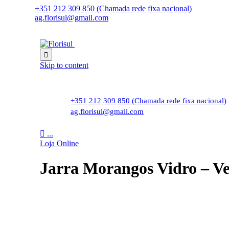
+351 212 309 850 (Chamada rede fixa nacional)
ag.florisul@gmail.com

Skip to content
+351 212 309 850 (Chamada rede fixa nacional)
ag.florisul@gmail.com

...
Loja Online
Jarra Morangos Vidro – V