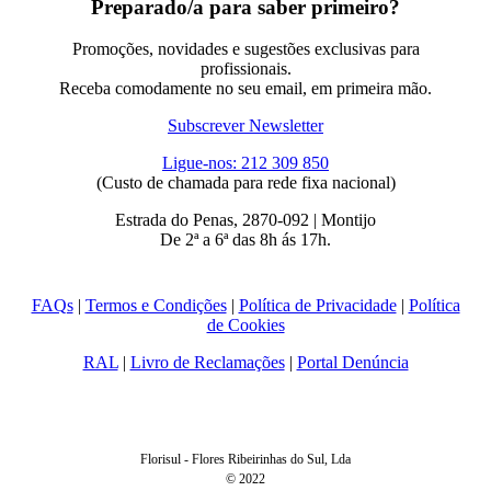
Preparado/a para saber primeiro?
Promoções, novidades e sugestões exclusivas para
profissionais.
Receba comodamente no seu email, em primeira mão.
Subscrever Newsletter
Ligue-nos: 212 309 850
(Custo de chamada para rede fixa nacional)
Estrada do Penas, 2870-092 | Montijo
De 2ª a 6ª das 8h ás 17h.
FAQs
|
Termos e Condições
|
Política de Privacidade
|
Política
de Cookies
RAL
|
Livro de Reclamações
|
Portal Denúncia
Florisul - Flores Ribeirinhas do Sul, Lda
© 2022