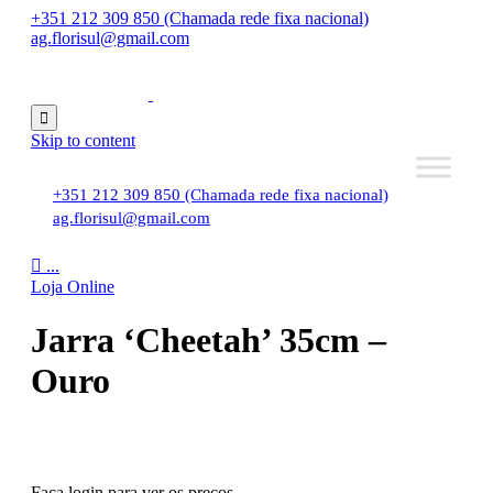
+351 212 309 850 (Chamada rede fixa nacional)
ag.florisul@gmail.com

Skip to content
+351 212 309 850 (Chamada rede fixa nacional)
ag.florisul@gmail.com

...
Loja Online
Jarra ‘Cheetah’ 35cm –
Ouro
Faça login para ver os preços