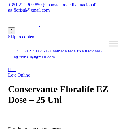
+351 212 309 850 (Chamada rede fixa nacional)
ag.florisul@gmail.com

Skip to content
+351 212 309 850 (Chamada rede fixa nacional)
ag.florisul@gmail.com

...
Loja Online
Conservante Floralife EZ-
Dose – 25 Uni
Faça login para ver os preços