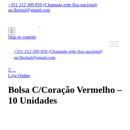
+351 212 309 850 (Chamada rede fixa nacional)
ag.florisul@gmail.com

Skip to content
+351 212 309 850 (Chamada rede fixa nacional)
ag.florisul@gmail.com

...
Loja Online
Bolsa C/Coração Vermelho –
10 Unidades