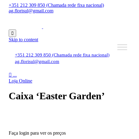
+351 212 309 850 (Chamada rede fixa nacional)
ag.florisul@gmail.com

Skip to content
+351 212 309 850 (Chamada rede fixa nacional)
ag.florisul@gmail.com

...
Loja Online
Caixa ‘Easter Garden’
Faça login para ver os preços