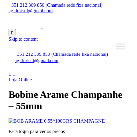
+351 212 309 850 (Chamada rede fixa nacional)
ag.florisul@gmail.com

Skip to content
+351 212 309 850 (Chamada rede fixa nacional)
ag.florisul@gmail.com

...
Loja Online
Bobine Arame Champanhe
– 55mm
Faça login para ver os preços