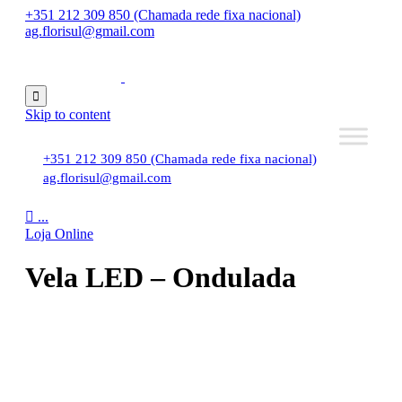
+351 212 309 850 (Chamada rede fixa nacional)
ag.florisul@gmail.com

Skip to content
+351 212 309 850 (Chamada rede fixa nacional)
ag.florisul@gmail.com

...
Loja Online
Vela LED – Ondulada