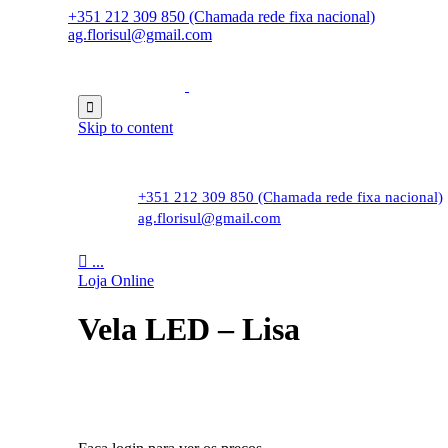
+351 212 309 850 (Chamada rede fixa nacional)
ag.florisul@gmail.com

Skip to content
+351 212 309 850 (Chamada rede fixa nacional)
ag.florisul@gmail.com

...
Loja Online
Vela LED – Lisa