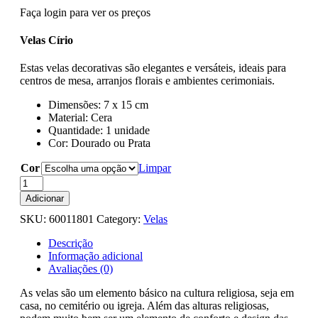
Faça login para ver os preços
Velas Círio
Estas velas decorativas são elegantes e versáteis, ideais para
centros de mesa, arranjos florais e ambientes cerimoniais.
Dimensões: 7 x 15 cm
Material: Cera
Quantidade: 1 unidade
Cor: Dourado ou Prata
Cor
Limpar
Quantidade
de
Adicionar
Vela
SKU:
60011801
Category:
Velas
Círio
7x15cm
Descrição
-
Informação adicional
Dourada/Prata
Avaliações (0)
As velas são um elemento básico na cultura religiosa, seja em
casa, no cemitério ou igreja. Além das alturas religiosas,