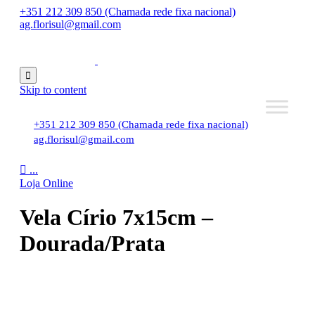
+351 212 309 850 (Chamada rede fixa nacional)
ag.florisul@gmail.com

Skip to content
+351 212 309 850 (Chamada rede fixa nacional)
ag.florisul@gmail.com

...
Loja Online
Vela Círio 7x15cm –
Dourada/Prata