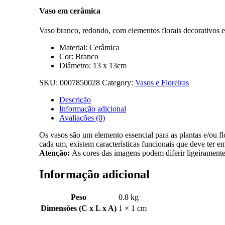
Vaso em cerâmica
Vaso branco, redondo, com elementos florais decorativos 
Material: Cerâmica
Cor: Branco
Diâmetro: 13 x 13cm
SKU:
0007850028
Category:
Vasos e Floreiras
Descrição
Informação adicional
Avaliações (0)
Os vasos são um elemento essencial para as plantas e/ou fl
cada um, existem características funcionais que deve ter e
Atenção:
As cores das imagens podem diferir ligeiramente
Informação adicional
Peso
0.8 kg
Dimensões (C x L x A)
1 × 1 cm