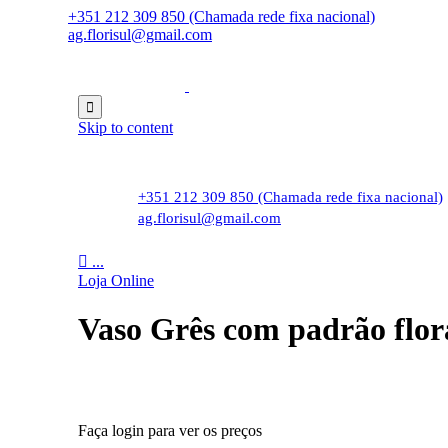
+351 212 309 850 (Chamada rede fixa nacional)
ag.florisul@gmail.com

Skip to content
+351 212 309 850 (Chamada rede fixa nacional)
ag.florisul@gmail.com

...
Loja Online
Vaso Grês com padrão flor
Faça login para ver os preços