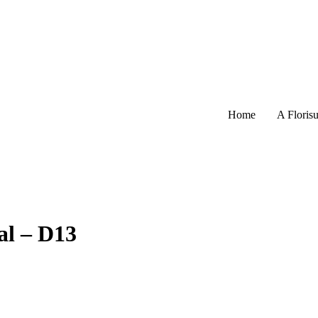
Home
A Florisu
al – D13