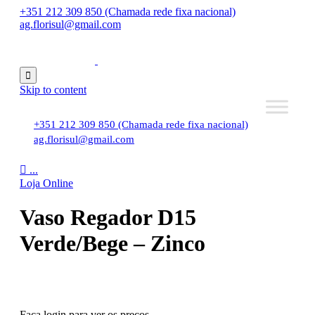
+351 212 309 850 (Chamada rede fixa nacional)
ag.florisul@gmail.com

Skip to content
+351 212 309 850 (Chamada rede fixa nacional)
ag.florisul@gmail.com

...
Loja Online
Vaso Regador D15
Verde/Bege – Zinco
Faça login para ver os preços