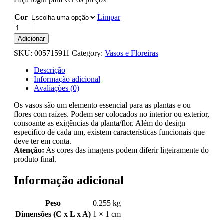
Cor
Limpar
Quantidade
de
Adicionar
Vaso
SKU:
005715911
Category:
Vasos e Floreiras
Regador
D15
Descrição
Verde/Bege
Informação adicional
-
Avaliações (0)
Zinco
Os vasos são um elemento essencial para as plantas e ou
flores com raízes. Podem ser colocados no interior ou exterior,
consoante as exigências da planta/flor. Além do design
especifico de cada um, existem características funcionais que
deve ter em conta.
Atenção:
As cores das imagens podem diferir ligeiramente do
produto final.
Informação adicional
Peso
0.255 kg
Dimensões (C x L x A)
1 × 1 cm