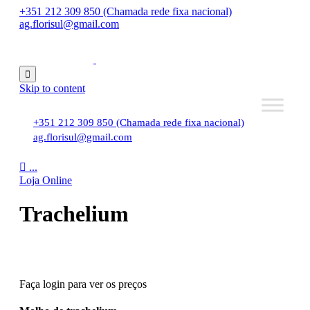
+351 212 309 850 (Chamada rede fixa nacional)
ag.florisul@gmail.com

Skip to content
+351 212 309 850 (Chamada rede fixa nacional)
ag.florisul@gmail.com

...
Loja Online
Trachelium
Faça login para ver os preços