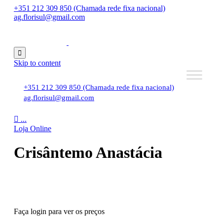
+351 212 309 850 (Chamada rede fixa nacional)
ag.florisul@gmail.com

Skip to content
+351 212 309 850 (Chamada rede fixa nacional)
ag.florisul@gmail.com

...
Loja Online
Crisântemo Anastácia
Faça login para ver os preços