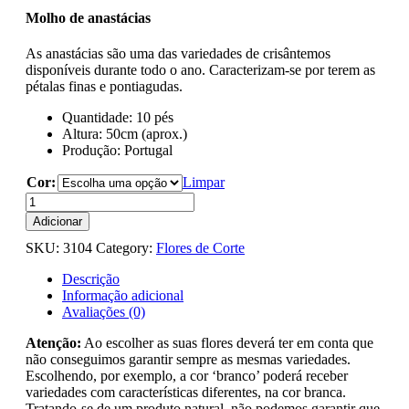
Molho de anastácias
As anastácias são uma das variedades de crisântemos
disponíveis durante todo o ano. Caracterizam-se por terem as
pétalas finas e pontiagudas.
Quantidade: 10 pés
Altura: 50cm (aprox.)
Produção: Portugal
Cor:
Limpar
Quantidade
de
Adicionar
Crisântemo
SKU:
3104
Category:
Flores de Corte
Anastácia
Descrição
Informação adicional
Avaliações (0)
Atenção:
Ao escolher as suas flores deverá ter em conta que
não conseguimos garantir sempre as mesmas variedades.
Escolhendo, por exemplo, a cor ‘branco’ poderá receber
variedades com características diferentes, na cor branca.
Tratando-se de um produto natural, não podemos garantir que