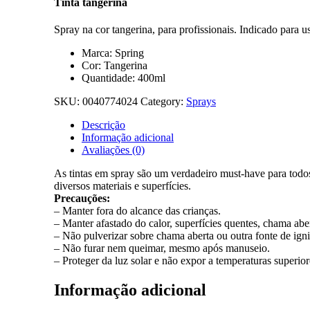
Tinta tangerina
Spray na cor tangerina, para profissionais. Indicado para us
Marca: Spring
Cor: Tangerina
Quantidade: 400ml
SKU:
0040774024
Category:
Sprays
Descrição
Informação adicional
Avaliações (0)
As tintas em spray são um verdadeiro must-have para todos 
diversos materiais e superfícies.
Precauções:
– Manter fora do alcance das crianças.
– Manter afastado do calor, superfícies quentes, chama aber
– Não pulverizar sobre chama aberta ou outra fonte de ign
– Não furar nem queimar, mesmo após manuseio.
– Proteger da luz solar e não expor a temperaturas superio
Informação adicional