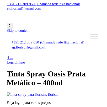
+351 212 309 850 (Chamada rede fixa nacional)
ag.florisul@gmail.com

Skip to content
+351 212 309 850 (Chamada rede fixa nacional)
ag.florisul@gmail.com

...
Loja Online
Tinta Spray Oasis Prata
Metálico – 400ml
Faça login para ver os preços