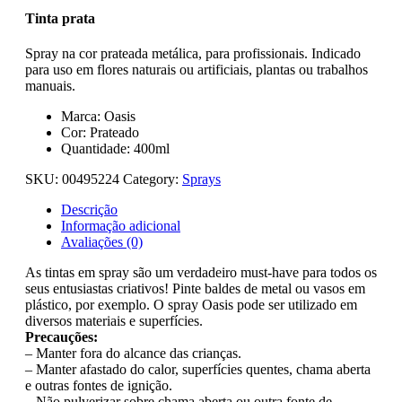
Tinta prata
Spray na cor prateada metálica, para profissionais. Indicado
para uso em flores naturais ou artificiais, plantas ou trabalhos
manuais.
Marca: Oasis
Cor: Prateado
Quantidade: 400ml
SKU:
00495224
Category:
Sprays
Descrição
Informação adicional
Avaliações (0)
As tintas em spray são um verdadeiro must-have para todos os
seus entusiastas criativos! Pinte baldes de metal ou vasos em
plástico, por exemplo. O spray Oasis pode ser utilizado em
diversos materiais e superfícies.
Precauções:
– Manter fora do alcance das crianças.
– Manter afastado do calor, superfícies quentes, chama aberta
e outras fontes de ignição.
– Não pulverizar sobre chama aberta ou outra fonte de