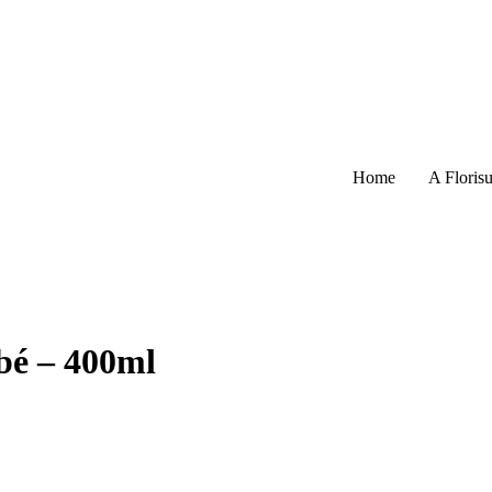
Home
A Florisu
bé – 400ml