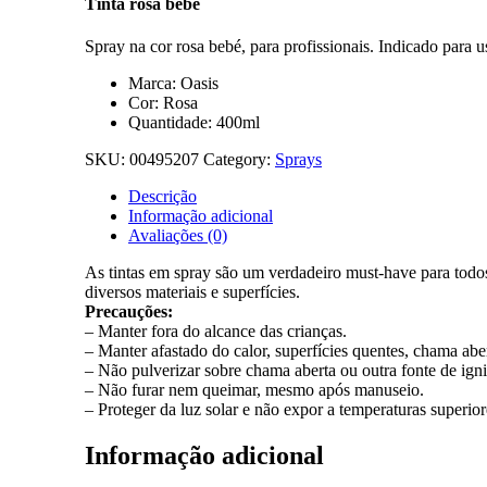
Tinta rosa bebé
Spray na cor rosa bebé, para profissionais. Indicado para us
Marca: Oasis
Cor: Rosa
Quantidade: 400ml
SKU:
00495207
Category:
Sprays
Descrição
Informação adicional
Avaliações (0)
As tintas em spray são um verdadeiro must-have para todos 
diversos materiais e superfícies.
Precauções:
– Manter fora do alcance das crianças.
– Manter afastado do calor, superfícies quentes, chama aber
– Não pulverizar sobre chama aberta ou outra fonte de ign
– Não furar nem queimar, mesmo após manuseio.
– Proteger da luz solar e não expor a temperaturas superio
Informação adicional