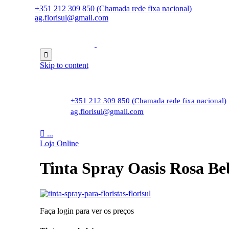
+351 212 309 850 (Chamada rede fixa nacional)
ag.florisul@gmail.com

Skip to content
+351 212 309 850 (Chamada rede fixa nacional)
ag.florisul@gmail.com

...
Loja Online
Tinta Spray Oasis Rosa Be
Faça login para ver os preços