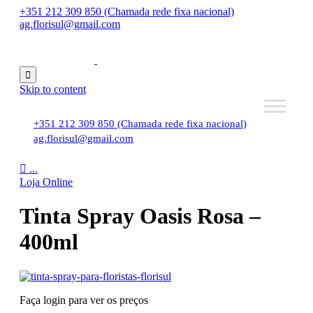
+351 212 309 850 (Chamada rede fixa nacional)
ag.florisul@gmail.com

Skip to content
+351 212 309 850 (Chamada rede fixa nacional)
ag.florisul@gmail.com

...
Loja Online
Tinta Spray Oasis Rosa –
400ml
Faça login para ver os preços