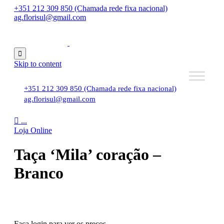
+351 212 309 850 (Chamada rede fixa nacional)
ag.florisul@gmail.com

Skip to content
+351 212 309 850 (Chamada rede fixa nacional)
ag.florisul@gmail.com

...
Loja Online
Taça ‘Mila’ coração –
Branco
Faça login para ver os preços