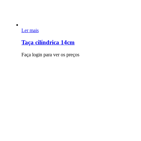
Tipo de Recipiente
6
Tabuleiros
7
Taças
Ler mais
Tipo de Cesto
Taça cilíndrica 14cm
18
Com Asa
5
Sem Asa
Faça login para ver os preços