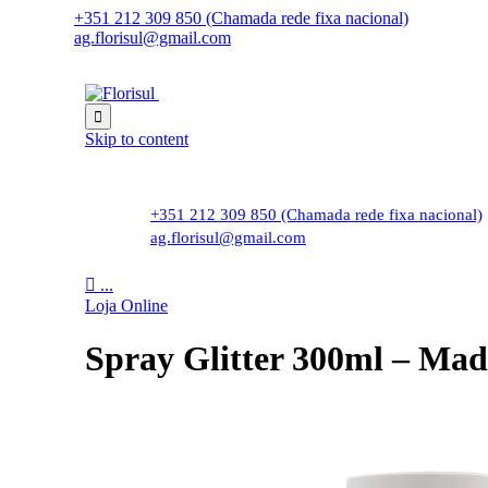
+351 212 309 850 (Chamada rede fixa nacional)
ag.florisul@gmail.com

Skip to content
+351 212 309 850 (Chamada rede fixa nacional)
ag.florisul@gmail.com

...
Loja Online
Spray Glitter 300ml – Mad