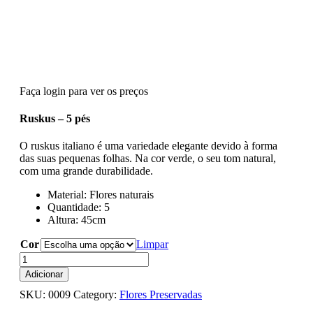
Faça login para ver os preços
Ruskus – 5 pés
O ruskus italiano é uma variedade elegante devido à forma
das suas pequenas folhas. Na cor verde, o seu tom natural,
com uma grande durabilidade.
Material: Flores naturais
Quantidade: 5
Altura: 45cm
Cor
Limpar
Quantidade
de
Adicionar
Ruskus
SKU:
0009
Category:
Flores Preservadas
Italiano
Preservado