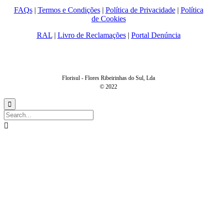
FAQs
|
Termos e Condições
|
Política de Privacidade
|
Política
de Cookies
RAL
|
Livro de Reclamações
|
Portal Denúncia
Florisul - Flores Ribeirinhas do Sul, Lda
© 2022

