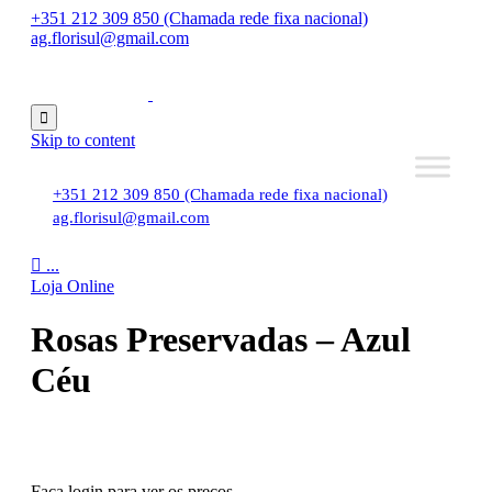
+351 212 309 850 (Chamada rede fixa nacional)
ag.florisul@gmail.com

Skip to content
+351 212 309 850 (Chamada rede fixa nacional)
ag.florisul@gmail.com

...
Loja Online
Rosas Preservadas – Azul
Céu
Faça login para ver os preços