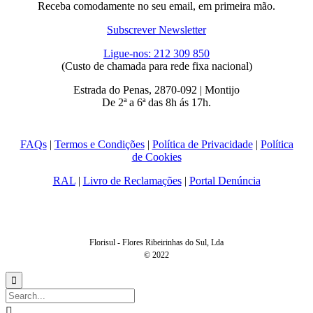
Receba comodamente no seu email, em primeira mão.
Subscrever Newsletter
Ligue-nos: 212 309 850
(Custo de chamada para rede fixa nacional)
Estrada do Penas, 2870-092 | Montijo
De 2ª a 6ª das 8h ás 17h.
FAQs
|
Termos e Condições
|
Política de Privacidade
|
Política
de Cookies
RAL
|
Livro de Reclamações
|
Portal Denúncia
Florisul - Flores Ribeirinhas do Sul, Lda
© 2022

