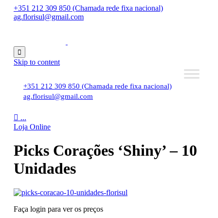
+351 212 309 850 (Chamada rede fixa nacional)
ag.florisul@gmail.com

Skip to content
+351 212 309 850 (Chamada rede fixa nacional)
ag.florisul@gmail.com

...
Loja Online
Picks Corações ‘Shiny’ – 10
Unidades
Faça login para ver os preços