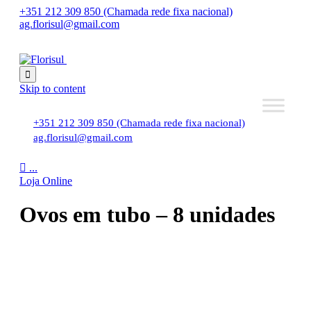
+351 212 309 850 (Chamada rede fixa nacional)
ag.florisul@gmail.com

Skip to content
+351 212 309 850 (Chamada rede fixa nacional)
ag.florisul@gmail.com

...
Loja Online
Ovos em tubo – 8 unidades