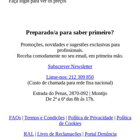
Faça login para ver os preços
Preparado/a para saber primeiro?
Promoções, novidades e sugestões exclusivas para
profissionais.
Receba comodamente no seu email, em primeira mão.
Subscrever Newsletter
Ligue-nos: 212 309 850
(Custo de chamada para rede fixa nacional)
Estrada do Penas, 2870-092 | Montijo
De 2ª a 6ª das 8h ás 17h.
FAQs
|
Termos e Condições
|
Política de Privacidade
|
Política
de Cookies
RAL
|
Livro de Reclamações
|
Portal Denúncia