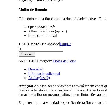
Faça login para ver os preços
Molho de limónio
O limónio é uma flor com uma durabilidade incrível. Tanto
Quantidade: 5 pés
Altura: 60~70cm (aprox.)
Produção: Portugal
Cor:
Limpar
Quantidade
de
Adicionar
Limónio
SKU:
1201
Category:
Flores de Corte
Descrição
Informação adicional
Avaliações (0)
Atenção:
Ao escolher as suas flores deverá ter em conta 
com características diferentes, na cor branca. Tratando-s
tamanho da flor ou mesmo a altura terem flutuações ao lo
Se pretender uma variedade especifica desta flor contacte