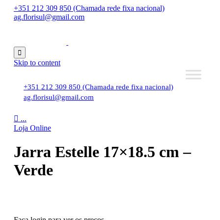
+351 212 309 850 (Chamada rede fixa nacional)
ag.florisul@gmail.com

Skip to content
+351 212 309 850 (Chamada rede fixa nacional)
ag.florisul@gmail.com

...
Loja Online
Jarra Estelle 17×18.5 cm –
Verde
Faça login para ver os preços