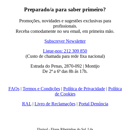
Preparado/a para saber primeiro?
Promoções, novidades e sugestões exclusivas para
profissionais.
Receba comodamente no seu email, em primeira mão.
Subscrever Newsletter
Ligue-nos: 212 309 850
(Custo de chamada para rede fixa nacional)
Estrada do Penas, 2870-092 | Montijo
De 2ª a 6ª das 8h ás 17h.
FAQs
|
Termos e Condições
|
Política de Privacidade
|
Política
de Cookies
RAL
|
Livro de Reclamações
|
Portal Denúncia
Florisul - Flores Ribeirinhas do Sul, Lda