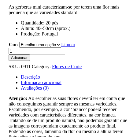
As gerberas mini caracterizam-se por terem uma flor mais
pequena que as variedades standard.
Quantidade: 20 pés
Altura: 40~50cm (aprox.)
Produção: Portugal
Cor:
Limpar
Quantidade
de
Adicionar
Gerberas
SKU:
0911
Category:
Flores de Corte
Mini
Descrição
Informação adicional
Avaliações (0)
Atenção:
Ao escolher as suas flores deverá ter em conta que
não conseguimos garantir sempre as mesmas variedades.
Escolhendo, por exemplo, a cor ‘branco’ poderá receber
variedades com características diferentes, na cor branca.
Tratando-se de um produto natural, não podemos garantir que
as imagens correspondam exactamente ao produto final.
Podendo as cores, tamanho da flor ou mesmo a altura terem
flutuações ao longo do ano.