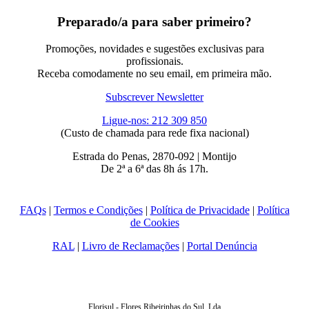
Preparado/a para saber primeiro?
Promoções, novidades e sugestões exclusivas para
profissionais.
Receba comodamente no seu email, em primeira mão.
Subscrever Newsletter
Ligue-nos: 212 309 850
(Custo de chamada para rede fixa nacional)
Estrada do Penas, 2870-092 | Montijo
De 2ª a 6ª das 8h ás 17h.
FAQs
|
Termos e Condições
|
Política de Privacidade
|
Política
de Cookies
RAL
|
Livro de Reclamações
|
Portal Denúncia
Florisul - Flores Ribeirinhas do Sul, Lda