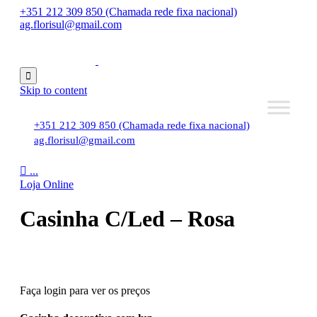
+351 212 309 850 (Chamada rede fixa nacional)
ag.florisul@gmail.com

Skip to content
+351 212 309 850 (Chamada rede fixa nacional)
ag.florisul@gmail.com

...
Loja Online
Casinha C/Led – Rosa
Faça login para ver os preços