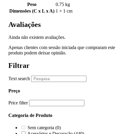
Peso
0.75 kg
Dimensões (C x L x A)
1 × 1 cm
Avaliações
Ainda não existem avaliações.
Apenas clientes com sessão iniciada que compraram este
produto podem deixar opinião.
Filtrar
Text search
Preço
Price filter
Categoria de Produto
Sem categoria
(0)
Acessórios e Decoração
(440)