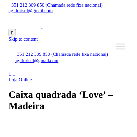
+351 212 309 850 (Chamada rede fixa nacional)
ag.florisul@gmail.com

Skip to content
+351 212 309 850 (Chamada rede fixa nacional)
ag.florisul@gmail.com

...
Loja Online
Caixa quadrada ‘Love’ –
Madeira