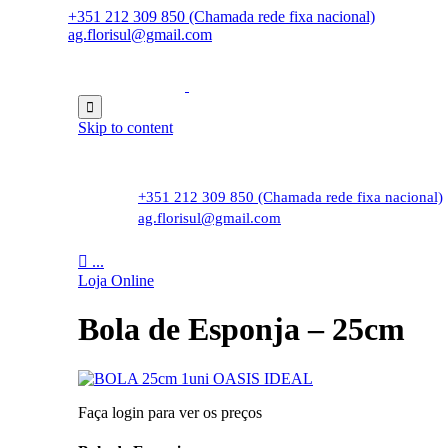
+351 212 309 850 (Chamada rede fixa nacional)
ag.florisul@gmail.com

Skip to content
+351 212 309 850 (Chamada rede fixa nacional)
ag.florisul@gmail.com

...
Loja Online
Bola de Esponja – 25cm
Faça login para ver os preços