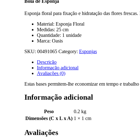
Bola de Esponja
Esponja floral para fixação e hidratação das flores frescas.
Material: Esponja Floral
Medidas: 25 cm
Quantidade: 1 unidade
Marca: Oasis
SKU:
00491065
Category:
Esponjas
Descrição
Informação adicional
Avaliações (0)
Estas bases permitem-lhe economizar em tempo e trabalho poi
Informação adicional
Peso
0.2 kg
Dimensões (C x L x A)
1 × 1 cm
Avaliações