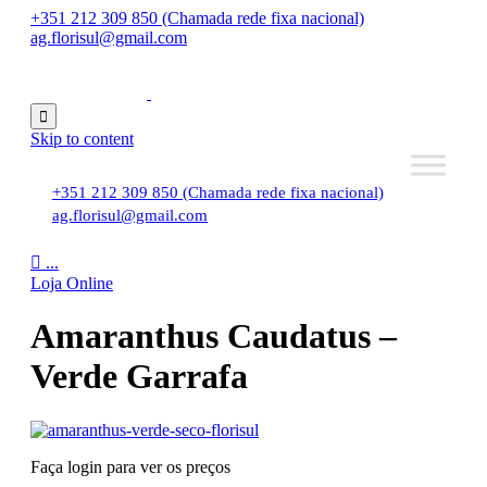
+351 212 309 850 (Chamada rede fixa nacional)
ag.florisul@gmail.com

Skip to content
+351 212 309 850 (Chamada rede fixa nacional)
ag.florisul@gmail.com

...
Loja Online
Amaranthus Caudatus –
Verde Garrafa
Faça login para ver os preços