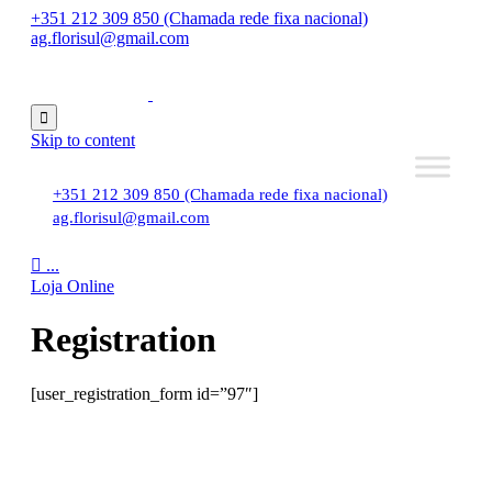
+351 212 309 850 (Chamada rede fixa nacional)
ag.florisul@gmail.com

Skip to content
+351 212 309 850 (Chamada rede fixa nacional)
ag.florisul@gmail.com

...
Loja Online
Registration
[user_registration_form id=”97″]