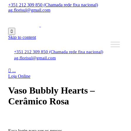
+351 212 309 850 (Chamada rede fixa nacional)
ag.florisul@gmail.com

Skip to content
+351 212 309 850 (Chamada rede fixa nacional)
ag.florisul@gmail.com

...
Loja Online
Vaso Bubbly Hearts –
Cerâmico Rosa
Faça login para ver os preços