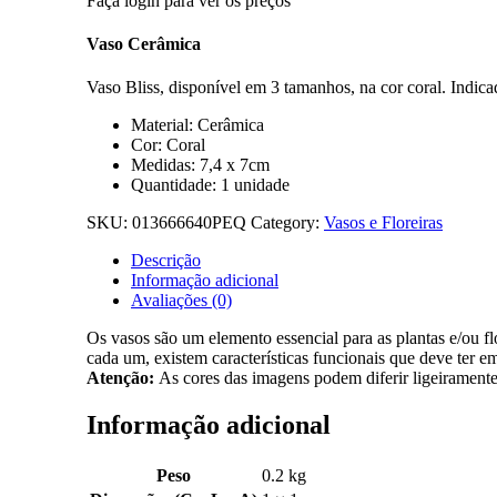
Faça login para ver os preços
Vaso Cerâmica
Vaso Bliss, disponível em 3 tamanhos, na cor coral. Indica
Material: Cerâmica
Cor: Coral
Medidas: 7,4 x 7cm
Quantidade: 1 unidade
SKU:
013666640PEQ
Category:
Vasos e Floreiras
Descrição
Informação adicional
Avaliações (0)
Os vasos são um elemento essencial para as plantas e/ou fl
cada um, existem características funcionais que deve ter e
Atenção:
As cores das imagens podem diferir ligeiramente
Informação adicional
Peso
0.2 kg