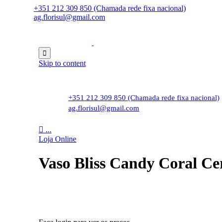
+351 212 309 850 (Chamada rede fixa nacional)
ag.florisul@gmail.com

Skip to content
+351 212 309 850 (Chamada rede fixa nacional)
ag.florisul@gmail.com

...
Loja Online
Vaso Bliss Candy Coral C