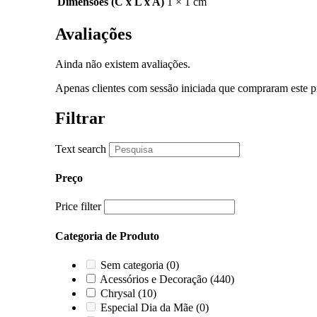
Dimensões (C x L x A)
1 × 1 cm
Avaliações
Ainda não existem avaliações.
Apenas clientes com sessão iniciada que compraram este p
Filtrar
Text search
Preço
Price filter
Categoria de Produto
Sem categoria
(0)
Acessórios e Decoração
(440)
Chrysal
(10)
Especial Dia da Mãe
(0)