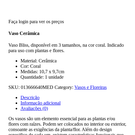
Faça login para ver os preços
Vaso Cerâmica
Vaso Bliss, disponível em 3 tamanhos, na cor coral. Indicado
para uso com plantas e flores.
Material: Cerâmica
Cor: Coral
Medidas: 10,7 x 9,7cm
Quantidade: 1 unidade
SKU:
013666640MED
Category:
Vasos e Floreiras
Descrição
Informação adicional
Avaliações (0)
Os vasos são um elemento essencial para as plantas e/ou
flores com raízes. Podem ser colocados no interior ou exterior,
consoante as exigências da planta/flor. Além do design
especifico de cada um, existem características funcionais que