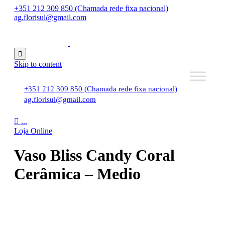
+351 212 309 850 (Chamada rede fixa nacional)
ag.florisul@gmail.com

Skip to content
+351 212 309 850 (Chamada rede fixa nacional)
ag.florisul@gmail.com

...
Loja Online
Vaso Bliss Candy Coral
Cerâmica – Medio