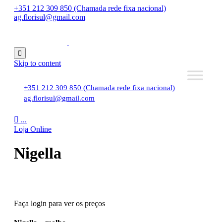
+351 212 309 850 (Chamada rede fixa nacional)
ag.florisul@gmail.com

Skip to content
+351 212 309 850 (Chamada rede fixa nacional)
ag.florisul@gmail.com

...
Loja Online
Nigella
Faça login para ver os preços