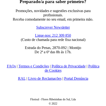
Preparado/a para saber primeiro?
Promoções, novidades e sugestões exclusivas para
profissionais.
Receba comodamente no seu email, em primeira mão.
Subscrever Newsletter
Ligue-nos: 212 309 850
(Custo de chamada para rede fixa nacional)
Estrada do Penas, 2870-092 | Montijo
De 2ª a 6ª das 8h ás 17h.
FAQs
|
Termos e Condições
|
Política de Privacidade
|
Política
de Cookies
RAL
|
Livro de Reclamações
|
Portal Denúncia
Florisul - Flores Ribeirinhas do Sul, Lda
© 2022