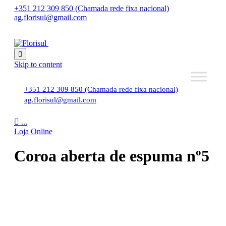
+351 212 309 850 (Chamada rede fixa nacional)
ag.florisul@gmail.com

Skip to content
+351 212 309 850 (Chamada rede fixa nacional)
ag.florisul@gmail.com

...
Loja Online
Coroa aberta de espuma nº5