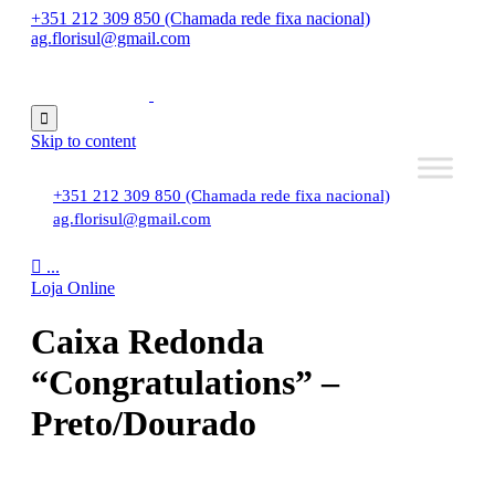
+351 212 309 850 (Chamada rede fixa nacional)
ag.florisul@gmail.com

Skip to content
+351 212 309 850 (Chamada rede fixa nacional)
ag.florisul@gmail.com

...
Loja Online
Caixa Redonda
“Congratulations” –
Preto/Dourado