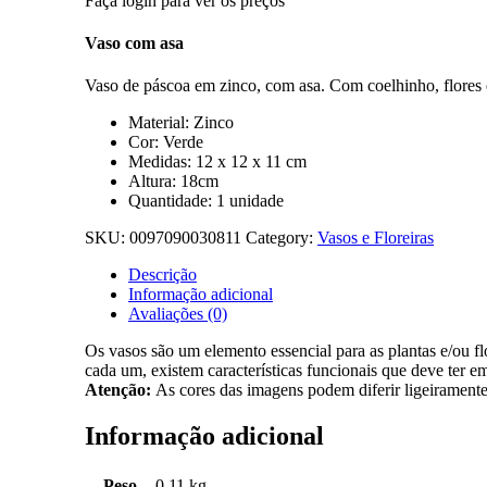
Faça login para ver os preços
Vaso com asa
Vaso de páscoa em zinco, com asa. Com coelhinho, flores 
Material: Zinco
Cor: Verde
Medidas: 12 x 12 x 11 cm
Altura: 18cm
Quantidade: 1 unidade
SKU:
0097090030811
Category:
Vasos e Floreiras
Descrição
Informação adicional
Avaliações (0)
Os vasos são um elemento essencial para as plantas e/ou fl
cada um, existem características funcionais que deve ter e
Atenção:
As cores das imagens podem diferir ligeiramente
Informação adicional
Peso
0.11 kg