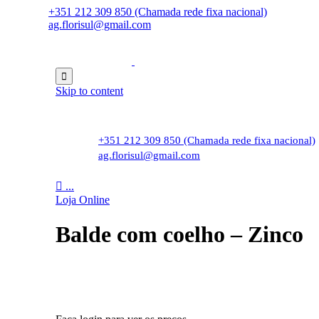
+351 212 309 850 (Chamada rede fixa nacional)
ag.florisul@gmail.com

Skip to content
+351 212 309 850 (Chamada rede fixa nacional)
ag.florisul@gmail.com

...
Loja Online
Balde com coelho – Zinco