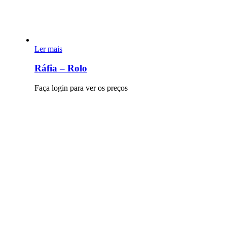
Tipo de Recipiente
6
Tabuleiros
7
Taças
Ler mais
Tipo de Cesto
Ráfia – Rolo
18
Com Asa
5
Sem Asa
Faça login para ver os preços